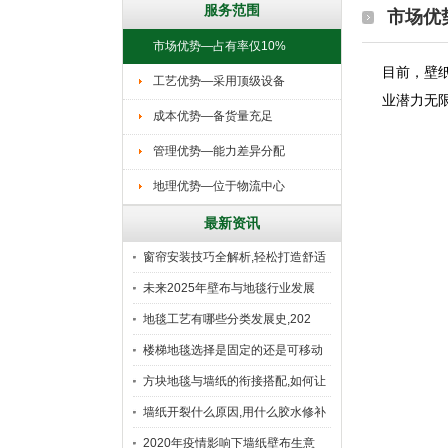
服务范围
市场优
市场优势—占有率仅10%
目前
工艺优势—采用顶级设备
业潜力无限
成本优势—备货量充足
管理优势—能力差异分配
地理优势—位于物流中心
最新资讯
窗帘安装技巧全解析,轻松打造舒适
未来2025年壁布与地毯行业发展
地毯工艺有哪些分类发展史,202
楼梯地毯选择是固定的还是可移动
好
方块地毯与墙纸的衔接搭配,如何让
墙纸开裂什么原因,用什么胶水修补
2020年疫情影响下墙纸壁布生意