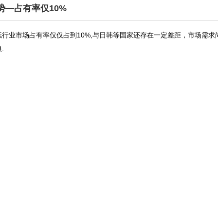
势—占有率仅10%
，壁纸行业市场占有率仅仅占到10%,与日韩等国家还存在一定差距，市场需求尚
.