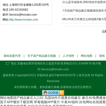
·
什么是羊绒墙布,同时纯色羊绒壁布
地址:上海闵行区金都路1165弄150号
电话:185-02192682
·
7月份国产精品麻豆视频墙纸墙布大
邮件:Service@hnnykx.com
·
MILAN米兰经典怎么样战狼3魅力壁
网站:
http://www.hnnykx.com
总数
墙纸加盟代理
|
关于国产精品麻豆视频
|
人才招聘
|
网站地图
|
墙纸
工厂地址:安徽省合肥市瑶海区长江批发市场 联系电话:021-31608676 电子邮
样本
件:Service@hnnykx.com
版权所有 Copyright©2021 伊磊科技
皖ICP备90036260号-1
技术支持 All Rights
Reserved
未经授权禁止转载、复制及建立镜像,违者将依法追究法律责任.
网站地图
国产精品麻豆入口92
岛国动作片观看在线麻豆
麻豆AV免费播放
茄子APP懂你下载官网
草莓视频APP黄片
午夜AV福利
好色网站在线观看