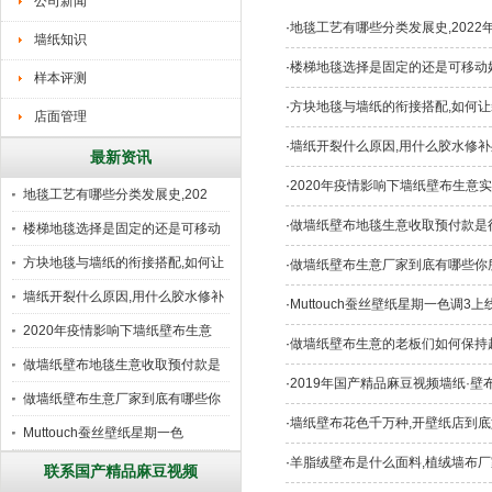
公司新闻
·
地毯工艺有哪些分类发展史,202
墙纸知识
·
楼梯地毯选择是固定的还是可移动
样本评测
·
方块地毯与墙纸的衔接搭配,如何让
店面管理
·
墙纸开裂什么原因,用什么胶水修补
最新资讯
·
2020年疫情影响下墙纸壁布生意
地毯工艺有哪些分类发展史,202
·
做墙纸壁布地毯生意收取预付款是行
楼梯地毯选择是固定的还是可移动
好
方块地毯与墙纸的衔接搭配,如何让
·
做墙纸壁布生意厂家到底有哪些你
墙纸开裂什么原因,用什么胶水修补
·
Muttouch蚕丝壁纸星期一色调3
2020年疫情影响下墙纸壁布生意
·
做墙纸壁布生意的老板们如何保持超越
做墙纸壁布地毯生意收取预付款是
·
2019年国产精品麻豆视频墙纸·壁
行
做墙纸壁布生意厂家到底有哪些你
·
墙纸壁布花色千万种,开壁纸店到底
所
Muttouch蚕丝壁纸星期一色
·
羊脂绒壁布是什么面料,植绒墙布厂
联系国产精品麻豆视频