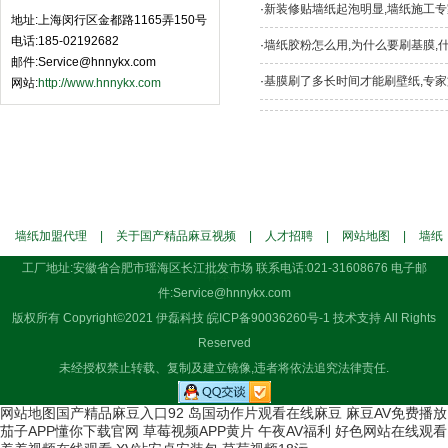
·
新装修贴墙纸起泡明显,墙纸施工
地址:上海闵行区金都路1165弄150号
电话:185-02192682
·
墙纸胶粉怎么用,为什么要刷基膜,
邮件:Service@hnnykx.com
·
基膜刷了多长时间才能刷壁纸,专家施工
网站:
http://www.hnnykx.com
墙纸加盟代理
|
关于国产精品麻豆视频
|
人才招聘
|
网站地图
|
墙纸
工厂地址:安徽省合肥市瑶海区长江批发市场 联系电话:021-31608676 电子邮
样本
件:Service@hnnykx.com
版权所有 Copyright©2021 伊磊科技
皖ICP备90036260号-1
技术支持 All Rights
Reserved
未经授权禁止转载、复制及建立镜像,违者将依法追究法律责任.
网站地图
国产精品麻豆入口92
岛国动作片观看在线麻豆
麻豆AV免费播放
茄子APP懂你下载官网
草莓视频APP黄片
午夜AV福利
好色网站在线观看