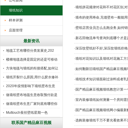
公司新闻
·
墙纸拼花规律对花和不对花区别,
墙纸知识
·
墙布的使用寿命,无缝壁布一般能
样本评测
·
壁纸店营业员怎么去跑业务,如何销
店面管理
·
新石田物流单号查询到底哪个才是真
最新资讯
·
深压纹壁纸好不好,深压纹墙纸价格
地毯工艺有哪些分类发展史,202
·
墙纸对花知识以及墙纸对花施工方法最新
楼梯地毯选择是固定的还是可移动
好
方块地毯与墙纸的衔接搭配,如何让
·
如何翻新旧墙纸国产精品麻豆视频
墙纸开裂什么原因,用什么胶水修补
·
墙纸技术知识墙面刷过涂料或者乳
2020年疫情影响下墙纸壁布生意
·
国产精品麻豆视频墙纸教您计算一
做墙纸壁布地毯生意收取预付款是
·
室内装修墙纸如何测量一个房间需
行
做墙纸壁布生意厂家到底有哪些你
·
国产精品麻豆视频墙纸网小编最新
所
Muttouch蚕丝壁纸星期一色
·
选购装修墙纸千万不要光看效果不
联系国产精品麻豆视频