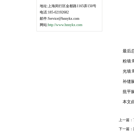
地址:上海闵行区金都路1165弄150号
电话:185-02192682
邮件:Service@hnnykx.com
网站:
http://www.hnnykx.com
最后总结
粉墙:即墙
光墙:即
补缝腻子
批平腻子
本文由
上一篇：
下一篇：