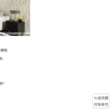
墙纸.
纸.
作!