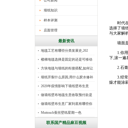
公司新闻
墙纸知识
样本评测
时代在发
选择了墙
店面管理
与大家解析
最新资讯
墙面是否
地毯工艺有哪些分类发展史,202
1.你用
下,滚一遍
楼梯地毯选择是固定的还是可移动
2.石膏板
好
方块地毯与墙纸的衔接搭配,如何让
墙纸开裂什么原因,用什么胶水修补
3.经常有
燥才能涂刷
2020年疫情影响下墙纸壁布生意
做墙纸壁布地毯生意收取预付款是
行
做墙纸壁布生意厂家到底有哪些你
所
Muttouch蚕丝壁纸星期一色
联系国产精品麻豆视频