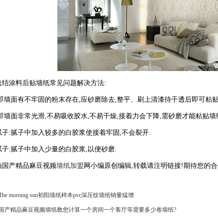
涂料后贴墙纸常见问题解决方法:
面有不牢固的粉末存在,应砂磨除去,整平、刷上清漆待干透后即可粘贴
墙面非常光滑,不易吸收胶水,不易干燥,接着力会下降,需砂磨才能粘贴墙
:腻子中加入较多的白胶浆使接着牢固,不会裂开.
:腻子中加入少量的白胶浆,以便砂磨.
国产精品麻豆视频
墙纸加盟
网小编原创编辑,转载请注明链接!期待您的合
The morning sun初阳墙纸样本pvc深压纹墙纸销量猛增
国产精品麻豆视频墙纸教您计算一个房间一个客厅等需要多少卷墙纸?