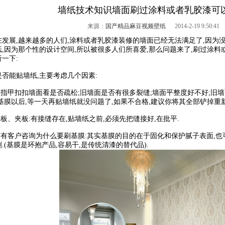
墙纸技术知识墙面刷过涂料或者乳胶漆可
来源：
国产精品麻豆视频壁纸
2014-2-19 9:50:4
展,越来越多的人们,涂料或者乳胶漆装修的墙面已经无法满足了,因为没
纸,因为那个性的设计空间,所以被很多人们所喜爱,那么问题来了,刷过涂
一下:
能贴墙纸,主要考虑几个因素:
指甲扣扣墙面看是否疏松;旧墙面是否有很多裂缝;墙面平整度好不好;旧墙
基膜以后,等一天再贴墙纸就没问题了,如果不合格,建议你将其全部铲掉重
、夹板:有接缝存在,贴墙纸之前,必须先把缝接好,在批平.
客户咨询为什么要刷基膜:其实基膜的目的在于固化和保护腻子表面,也可以
.(基膜是环抱产品,容易干,是传统清漆的替代品).