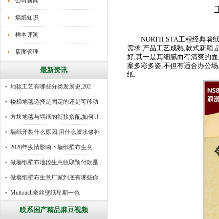
公司新闻
墙纸知识
样本评测
NORTH STA工程经典
墙纸
需求.产品工艺成熟,款式新颖
店面管理
好,其一是其细腻而有清爽的面
案多彩多姿,不但有适合办公场
最新资讯
纸.
地毯工艺有哪些分类发展史,202
楼梯地毯选择是固定的还是可移动
好
方块地毯与墙纸的衔接搭配,如何让
墙纸开裂什么原因,用什么胶水修补
2020年疫情影响下墙纸壁布生意
做墙纸壁布地毯生意收取预付款是
行
做墙纸壁布生意厂家到底有哪些你
所
Muttouch蚕丝壁纸星期一色
联系国产精品麻豆视频