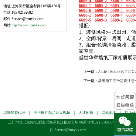
6606-4 6606-2 6606-3 6606
6605-1 6605-2 6605-3 6605
地址:上海闵行区金都路1165弄150号
6605-6 6608-7 6608-5 6608
电话:185-02192682
6608-1 6608-3 6608-4 6609
邮件:Service@hnnykx.com
6609-5 6609-3 6609-2 6609
网站:
http://www.hnnykx.com
搭配:
1、装修风格:中式田园、
2、空间:背景 房间
3、组合:色调清新淡雅
家空间.
盛世华章墙纸厂家相册展
上一篇：
Ancient Echoe
下一篇：
墙纸施工完毕需要注意一些
墙纸加盟代理
|
关于国产精品麻豆视频
|
人才招聘
|
网站地图
|
墙纸样
工厂地址:安徽省合肥市瑶海区长江批发市场 联系电话:021-31608676 电子邮
本
件:Service@hnnykx.com