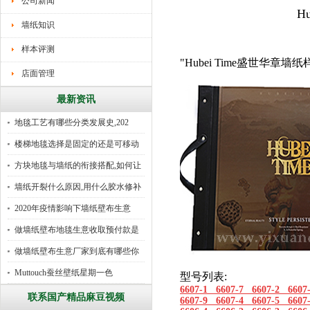
公司新闻
H
墙纸知识
样本评测
"Hubei Time盛世华章
店面管理
最新资讯
地毯工艺有哪些分类发展史,202
楼梯地毯选择是固定的还是可移动
好
方块地毯与墙纸的衔接搭配,如何让
墙纸开裂什么原因,用什么胶水修补
2020年疫情影响下墙纸壁布生意
做墙纸壁布地毯生意收取预付款是
行
做墙纸壁布生意厂家到底有哪些你
所
Muttouch蚕丝壁纸星期一色
型号列表:
6607-1 6607-7 6607-2 6607
联系国产精品麻豆视频
6607-9 6607-4 6607-5 6607