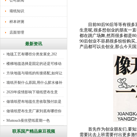
公司新闻
墙纸知识
样本评测
目前80后90后等等有很多富
生意呢,很多想创业的朋友一直
店面管理
都在跳广场舞,然而很多都是8
90后创业不容易很多纷纷购买
最新资讯
产品都可以去创业,那么今天
地毯工艺有哪些分类发展史,202
楼梯地毯选择是固定的还是可移动
好
方块地毯与墙纸的衔接搭配,如何让
墙纸开裂什么原因,用什么胶水修补
2020年疫情影响下墙纸壁布生意
做墙纸壁布地毯生意收取预付款是
行
做墙纸壁布生意厂家到底有哪些你
所
Muttouch蚕丝壁纸星期一色
首先作为创业朋友们,要知道
联系国产精品麻豆视频
需要比去上班需要付出更多激情