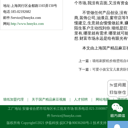
个市场,我没有店面,又没有资
地址:上海闵行区金都路1165弄150号
电话:185-02192682
不管做任何产品创业,没有多少
邮件:Service@hnnykx.com
商,装饰公司,油漆店,窗帘店
慢建立,生意就会慢慢做起来,
网站:
http://www.hnnykx.com
陌生客户主动找到你.墙纸是巨大
里有,哪里就有需求.哪里就可
想.财富市场永远是给有眼光有
本文由上海国产精品麻豆视频
上一篇：
墙纸刷胶机价格壁纸自
下一篇：
可爱小孩宝宝儿童房卧
墙纸加盟代理
|
关于国产精品麻豆视频
|
人才招聘
|
网站地图
|
墙纸样
工厂地址:安徽省合肥市瑶海区长江批发市场 联系电话:021-31608676 电子邮
本
件:Service@hnnykx.com
版权所有 Copyright©2021 伊磊科技
皖ICP备90036260号-1
技术支持 All Rights