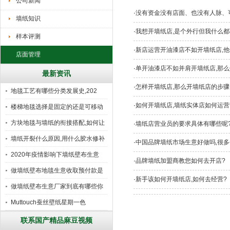
公司新闻
·
没有资金没有店面、也没有人脉
墙纸知识
·
我想开墙纸店,是个外行但我什么都
样本评测
·
新店运营开油漆店不如开墙纸店,他
店面管理
·
单开油漆店不如并肩开墙纸店,那么
最新资讯
·
怎样开墙纸店,那么开墙纸店的步骤
地毯工艺有哪些分类发展史,202
·
如何开墙纸店,墙纸实体店如何运营
楼梯地毯选择是固定的还是可移动
好
方块地毯与墙纸的衔接搭配,如何让
·
墙纸店营业员的要求具体有哪些呢
墙纸开裂什么原因,用什么胶水修补
·
中国品牌墙纸市场生意好做吗,很多
2020年疫情影响下墙纸壁布生意
·
品牌墙纸加盟商教您如何去开店?
做墙纸壁布地毯生意收取预付款是
·
新手该如何开墙纸店,如何去经营?
行
做墙纸壁布生意厂家到底有哪些你
所
Muttouch蚕丝壁纸星期一色
联系国产精品麻豆视频